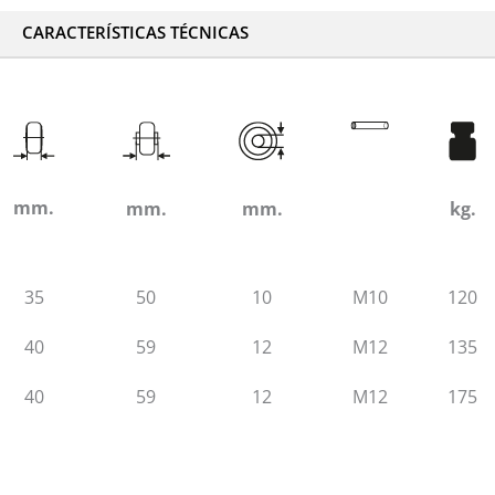
CARACTERÍSTICAS TÉCNICAS
mm.
mm.
mm.
kg.
35
50
10
M10
120
40
59
12
M12
135
40
59
12
M12
175