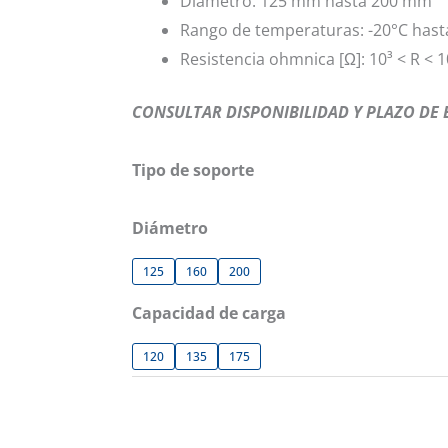
Diámetro: 125 mm hasta 200 mm
Rango de temperaturas: -20°C hast
Resistencia ohmnica [Ω]: 10³ < R < 1
CONSULTAR DISPONIBILIDAD Y PLAZO DE
Tipo de soporte
Diámetro
125
160
200
Capacidad de carga
120
135
175