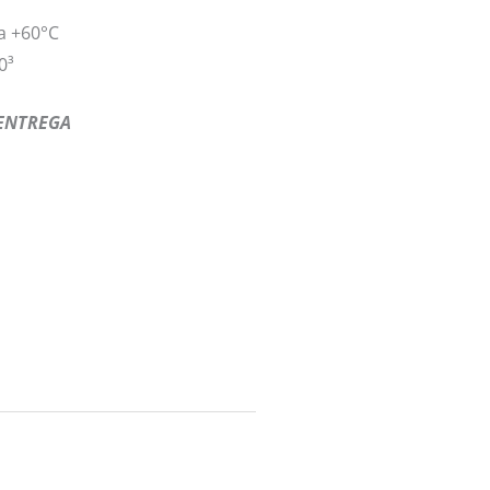
a +60°C
0³
 ENTREGA