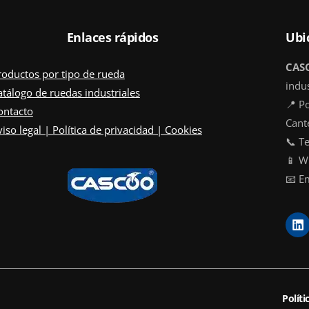
Enlaces rápidos
Ubi
CAS
roductos por tipo de rueda
indus
atálogo de ruedas industriales
📍 Po
ontacto
Cant
iso legal | Política de privacidad | Cookies
📞 T
📱 W
📧 E
L
i
n
k
e
d
i
Políti
n