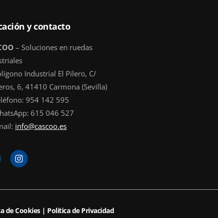
cación y contacto
COO
– Soluciones en ruedas
triales
lígono Industrial El Pilero, C/
eros, 6, 41410 Carmona (Sevilla)
eléfono: 954 142 595
hatsApp: 615 046 527
mail:
info@cascoo.es
I
n
s
t
a
g
r
ca de Cookies
|
Política de Privacidad
a