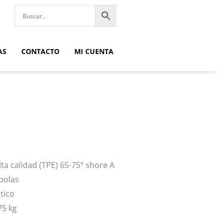
AS
CONTACTO
MI CUENTA
ta calidad (TPE) 65-75° shore A
bolas
tico
75 kg