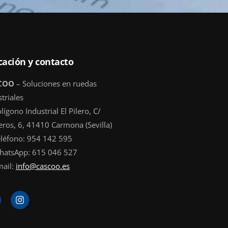
cación y contacto
COO
– Soluciones en ruedas
triales
lígono Industrial El Pilero, C/
eros, 6, 41410 Carmona (Sevilla)
eléfono: 954 142 595
hatsApp: 615 046 527
mail:
info@cascoo.es
I
n
s
t