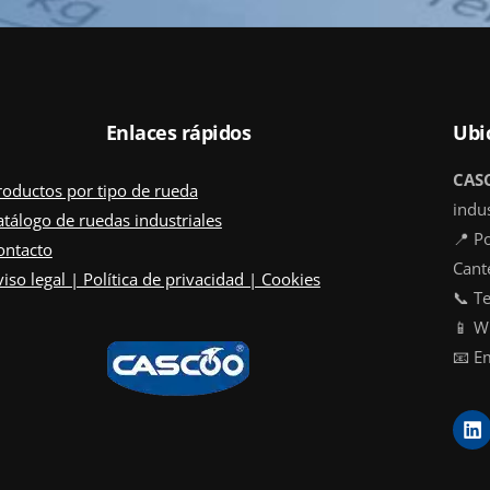
Enlaces rápidos
Ubi
CAS
roductos por tipo de rueda
indus
atálogo de ruedas industriales
📍 Po
ontacto
Cant
iso legal | Política de privacidad | Cookies
📞 T
📱 W
📧 E
L
i
n
k