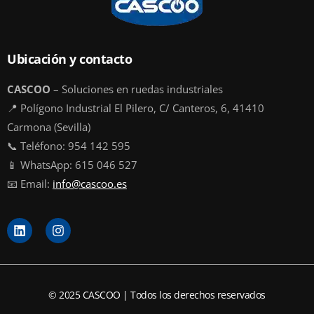
Ubicación y contacto
CASCOO
– Soluciones en ruedas industriales
📍 Polígono Industrial El Pilero, C/ Canteros, 6, 41410
Carmona (Sevilla)
📞 Teléfono: 954 142 595
📱 WhatsApp: 615 046 527
📧 Email:
info@cascoo.es
L
I
i
n
n
s
k
t
e
a
d
g
© 2025 CASCOO | Todos los derechos reservados
i
r
n
a