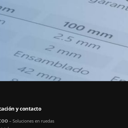
cación y contacto
COO
– Soluciones en ruedas