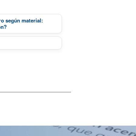
o según material:
on?