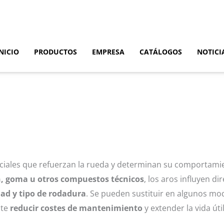
NICIO
PRODUCTOS
EMPRESA
CATÁLOGOS
NOTICI
ales que refuerzan la rueda y determinan su comportamie
n, goma u otros compuestos técnicos
, los aros influyen d
dad y tipo de rodadura
. Se pueden sustituir en algunos mod
ite
reducir costes de mantenimiento
y extender la vida úti