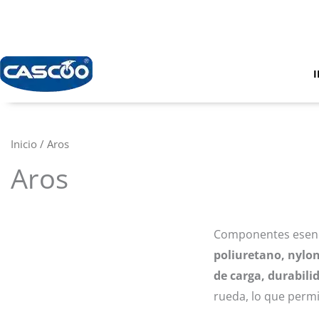
Ir
al
contenido
I
Inicio
/ Aros
Aros
Componentes esenci
poliuretano, nylo
de carga, durabili
rueda, lo que perm