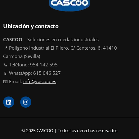
Ubicación y contacto
CASCOO
– Soluciones en ruedas industriales
📍 Polígono Industrial El Pilero, C/ Canteros, 6, 41410
Carmona (Sevilla)
📞 Teléfono: 954 142 595
📱 WhatsApp: 615 046 527
📧 Email:
info@cascoo.es
L
I
i
n
n
s
k
t
e
a
d
g
© 2025 CASCOO | Todos los derechos reservados
i
r
n
a