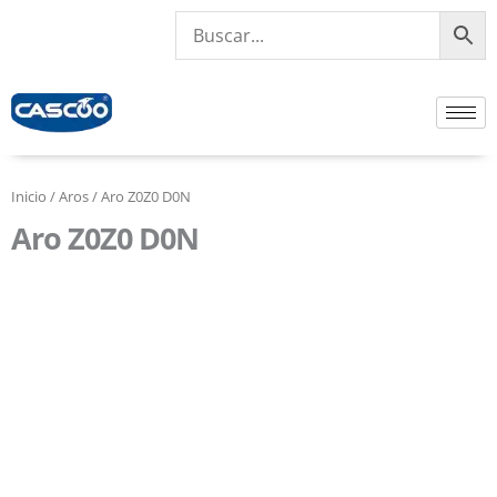
Ir
al
contenido
Inicio
/
Aros
/ Aro Z0Z0 D0N
Aro Z0Z0 D0N