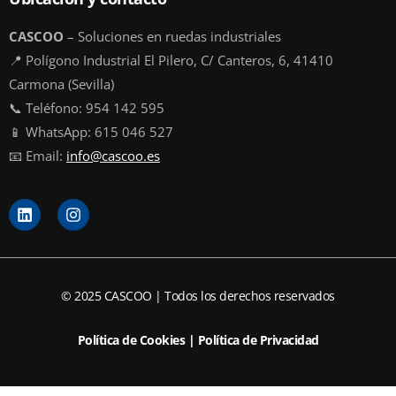
CASCOO
– Soluciones en ruedas industriales
📍 Polígono Industrial El Pilero, C/ Canteros, 6, 41410
Carmona (Sevilla)
📞 Teléfono: 954 142 595
📱 WhatsApp: 615 046 527
📧 Email:
info@cascoo.es
L
I
i
n
n
s
k
t
e
a
d
g
© 2025 CASCOO | Todos los derechos reservados
i
r
n
a
m
Política de Cookies
|
Política de Privacidad