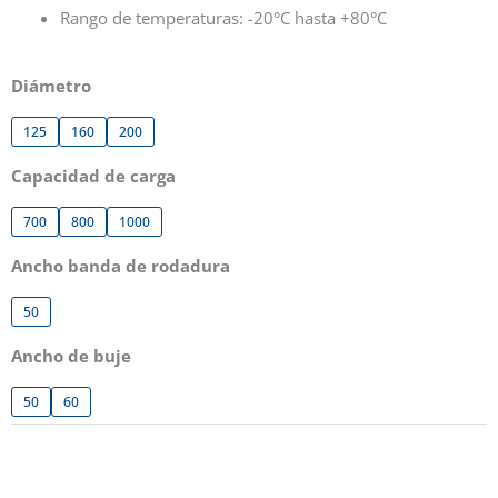
Rango de temperaturas: -20°C hasta +80°C
Diámetro
125
160
200
Capacidad de carga
700
800
1000
Ancho banda de rodadura
50
Ancho de buje
50
60