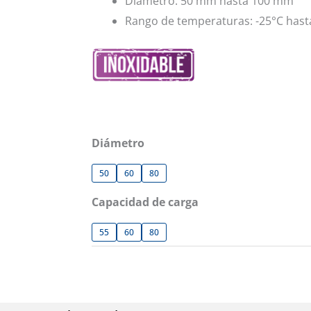
Diámetro: 50 mm hasta 100 mm
Rango de temperaturas: -25°C hast
Diámetro
50
60
80
Capacidad de carga
55
60
80