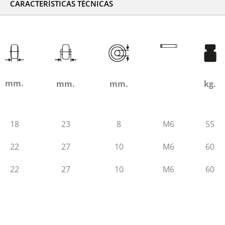
CARACTERÍSTICAS TÉCNICAS
mm.
mm.
mm.
kg.
18
23
8
M6
55
22
27
10
M6
60
22
27
10
M6
60