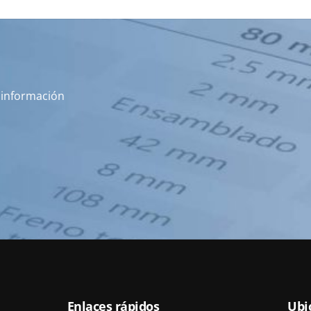
s información
Enlaces rápidos
Ubi