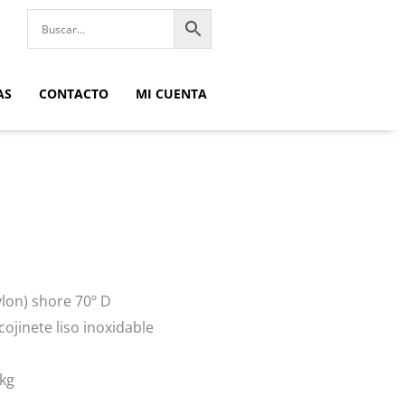
AS
CONTACTO
MI CUENTA
lon) shore 70º D
cojinete liso inoxidable
 kg