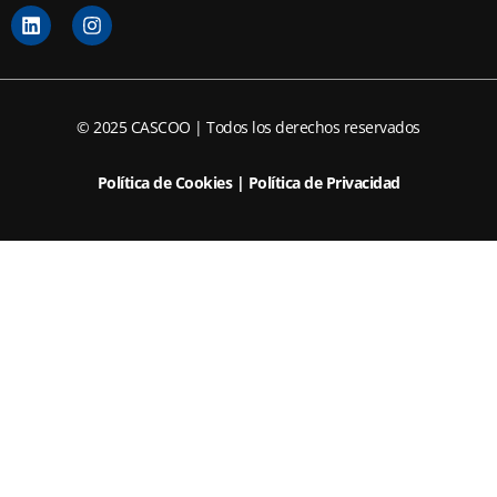
L
I
i
n
n
s
k
t
e
a
d
g
© 2025 CASCOO | Todos los derechos reservados
i
r
n
a
m
Política de Cookies
|
Política de Privacidad