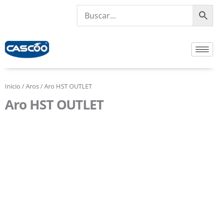
Ir
al
contenido
Inicio
/
Aros
/ Aro HST OUTLET
Aro HST OUTLET