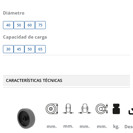
Diámetro
40
50
60
75
Capacidad de carga
30
45
50
65
CARACTERÍSTICAS TÉCNICAS
mm.
mm.
mm.
mm.
kg.
Des