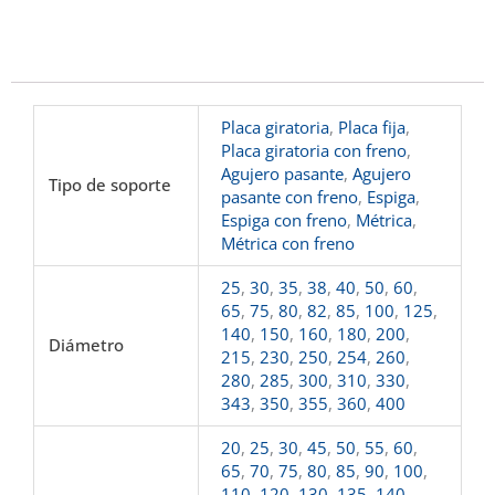
Placa giratoria
,
Placa fija
,
Placa giratoria con freno
,
Agujero pasante
,
Agujero
Tipo de soporte
pasante con freno
,
Espiga
,
Espiga con freno
,
Métrica
,
Métrica con freno
25
,
30
,
35
,
38
,
40
,
50
,
60
,
65
,
75
,
80
,
82
,
85
,
100
,
125
,
140
,
150
,
160
,
180
,
200
,
Diámetro
215
,
230
,
250
,
254
,
260
,
280
,
285
,
300
,
310
,
330
,
343
,
350
,
355
,
360
,
400
20
,
25
,
30
,
45
,
50
,
55
,
60
,
65
,
70
,
75
,
80
,
85
,
90
,
100
,
110
,
120
,
130
,
135
,
140
,