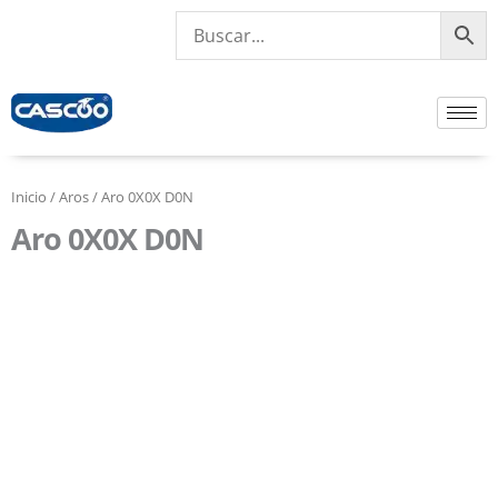
Ir
al
contenido
Inicio
/
Aros
/ Aro 0X0X D0N
Aro 0X0X D0N