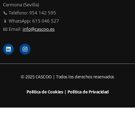
Carmona (Sevilla)
📞 Teléfono: 954 142 595
📱 WhatsApp: 615 046 527
📧 Email:
info@cascoo.es
L
I
i
n
n
s
k
t
e
a
d
g
© 2025 CASCOO | Todos los derechos reservados
i
r
n
a
m
Política de Cookies
|
Política de Privacidad