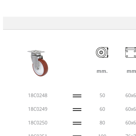
mm.
mm
18C0248
50
60x
18C0249
60
60x
18C0250
80
60x