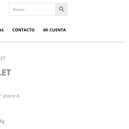
AS
CONTACTO
MI CUENTA
LET
LET
° shore A
 kg