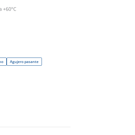
a +60°C
no
Agujero pasante