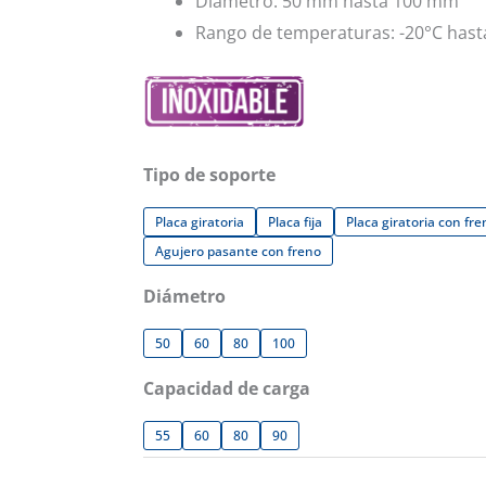
Diámetro: 50 mm hasta 100 mm
Rango de temperaturas: -20°C hast
Tipo de soporte
Placa giratoria
Placa fija
Placa giratoria con fre
Agujero pasante con freno
Diámetro
50
60
80
100
Capacidad de carga
55
60
80
90