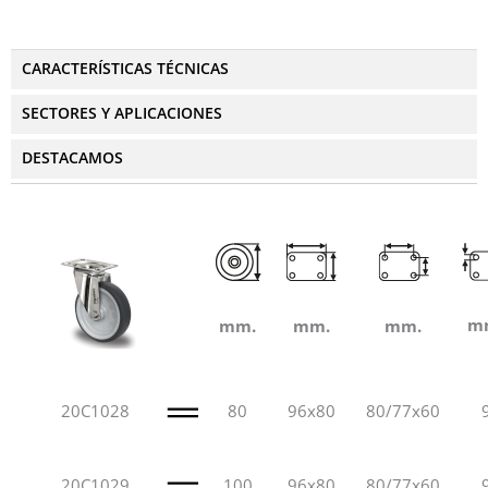
CARACTERÍSTICAS TÉCNICAS
SECTORES Y APLICACIONES
DESTACAMOS
m
mm.
mm.
mm.
20C1028
80
96x80
80/77x60
20C1029
100
96x80
80/77x60