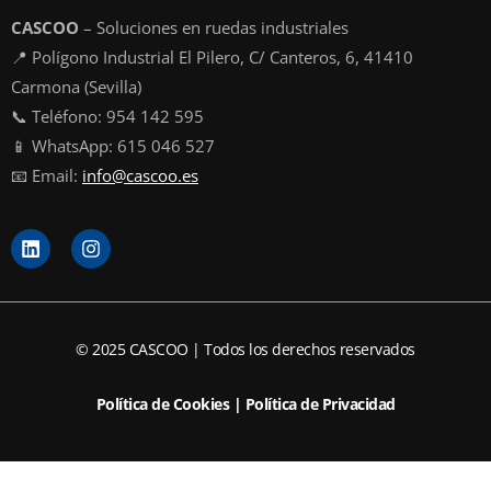
CASCOO
– Soluciones en ruedas industriales
📍 Polígono Industrial El Pilero, C/ Canteros, 6, 41410
Carmona (Sevilla)
📞 Teléfono: 954 142 595
📱 WhatsApp: 615 046 527
📧 Email:
info@cascoo.es
L
I
i
n
n
s
k
t
e
a
d
g
© 2025 CASCOO | Todos los derechos reservados
i
r
n
a
m
Política de Cookies
|
Política de Privacidad