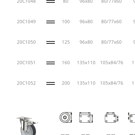
20C1048
80
96x80
80/77x60
20C1049
100
96x80
80/77x60
20C1050
125
96x80
80/77x60
20C1051
160
135x110
105x84/76
1
20C1052
200
135x110
105x84/76
1
m
mm.
mm.
mm.