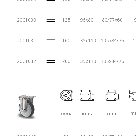
20C1030
125
96x80
80/77x60
20C1031
160
135x110
105x84/76
1
20C1032
200
135x110
105x84/76
1
m
mm.
mm.
mm.