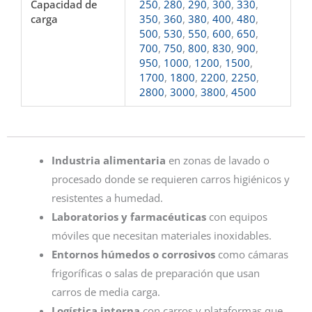
Capacidad de
250
,
280
,
290
,
300
,
330
,
carga
350
,
360
,
380
,
400
,
480
,
500
,
530
,
550
,
600
,
650
,
700
,
750
,
800
,
830
,
900
,
950
,
1000
,
1200
,
1500
,
1700
,
1800
,
2200
,
2250
,
2800
,
3000
,
3800
,
4500
Industria alimentaria
en zonas de lavado o
procesado donde se requieren carros higiénicos y
resistentes a humedad.
Laboratorios y farmacéuticas
con equipos
móviles que necesitan materiales inoxidables.
Entornos húmedos o corrosivos
como cámaras
frigoríficas o salas de preparación que usan
carros de media carga.
Logística interna
con carros y plataformas que