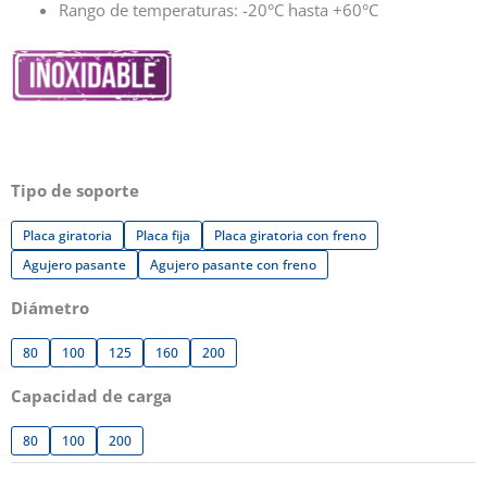
Rango de temperaturas: -20°C hasta +60°C
Tipo de soporte
Placa giratoria
Placa fija
Placa giratoria con freno
Agujero pasante
Agujero pasante con freno
Diámetro
80
100
125
160
200
Capacidad de carga
80
100
200