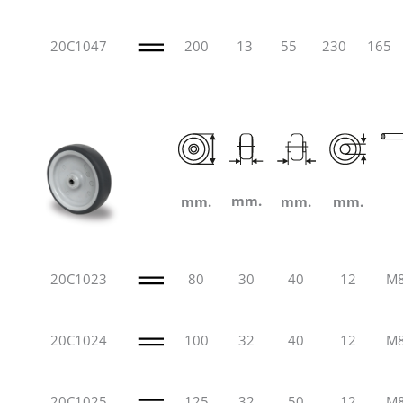
20C1047
200
13
55
230
165
mm.
mm.
mm.
mm.
20C1023
80
30
40
12
M
20C1024
100
32
40
12
M
20C1025
125
32
50
12
M