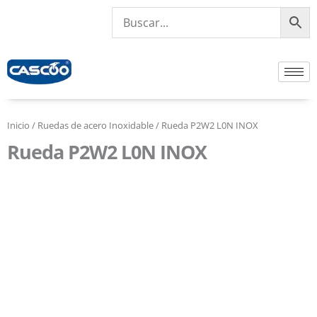
Ir
al
contenido
Inicio
/
Ruedas de acero Inoxidable
/ Rueda P2W2 L0N INOX
Rueda P2W2 L0N INOX