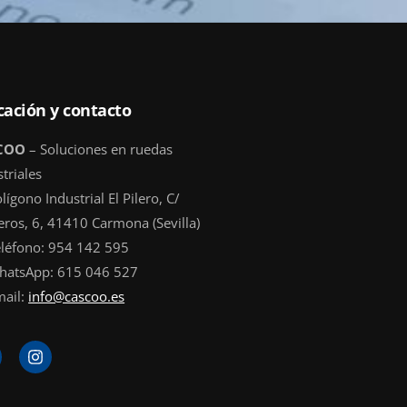
cación y contacto
COO
– Soluciones en ruedas
triales
lígono Industrial El Pilero, C/
eros, 6, 41410 Carmona (Sevilla)
eléfono: 954 142 595
hatsApp: 615 046 527
mail:
info@cascoo.es
I
n
s
t