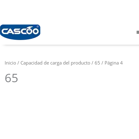
Ir
al
contenido
I
Inicio
/ Capacidad de carga del producto /
65
/ Página 4
65