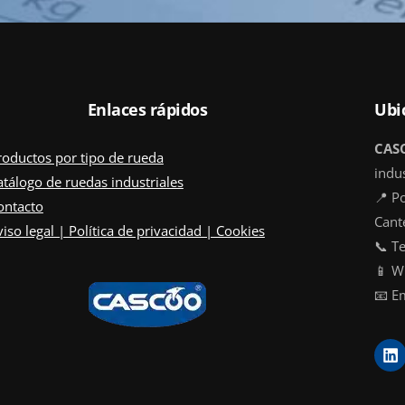
Enlaces rápidos
Ubi
CAS
roductos por tipo de rueda
indus
atálogo de ruedas industriales
📍 Po
ontacto
Cant
iso legal | Política de privacidad | Cookies
📞 T
📱 W
📧 E
L
i
n
k