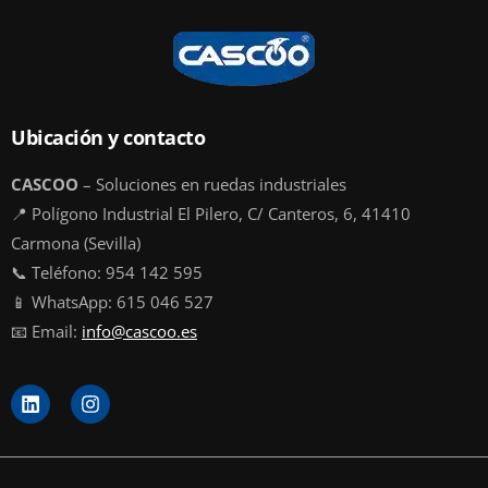
Ubicación y contacto
CASCOO
– Soluciones en ruedas industriales
📍 Polígono Industrial El Pilero, C/ Canteros, 6, 41410
Carmona (Sevilla)
📞 Teléfono: 954 142 595
📱 WhatsApp: 615 046 527
📧 Email:
info@cascoo.es
L
I
i
n
n
s
k
t
e
a